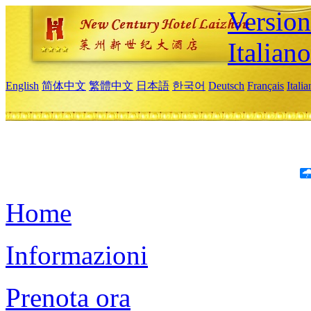
Version
Italiano
English
简体中文
繁體中文
日本語
한국어
Deutsch
Français
Itali
Home
Informazioni
Prenota ora