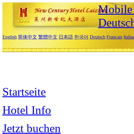
Mobile 
Deutsc
English
简体中文
繁體中文
日本語
한국어
Deutsch
Français
Itali
Startseite
Hotel Info
Jetzt buchen