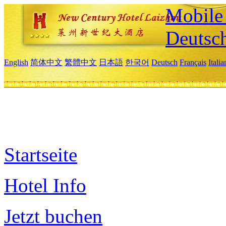
Mobile 
Deutsc
English
简体中文
繁體中文
日本語
한국어
Deutsch
Français
Itali
Startseite
Hotel Info
Jetzt buchen