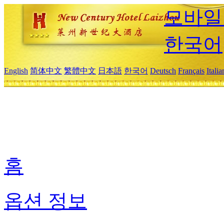
모바일
한국어
English
简体中文
繁體中文
日本語
한국어
Deutsch
Français
Itali
홈
옵션 정보