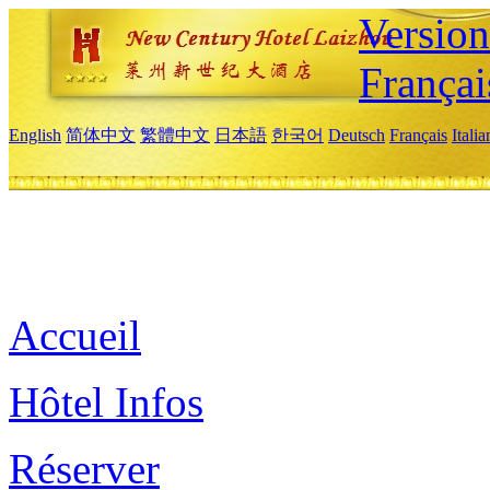
Versio
Françai
English
简体中文
繁體中文
日本語
한국어
Deutsch
Français
Itali
Accueil
Hôtel Infos
Réserver